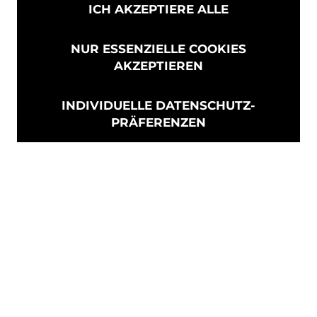
ICH AKZEPTIERE ALLE
NUR ESSENZIELLE COOKIES
AKZEPTIEREN
INDIVIDUELLE DATENSCHUTZ-
PRÄFERENZEN
WIR FREUEN UNS VON IHNEN ZU
HÖREN!
Türkenlouisstraße 13, 79102
Freiburg im Breisgau
0761 21711030